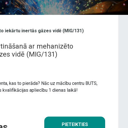
o iekārtu inertās gāzes vidē (MIG/131)
tināšanā ar mehanizēto
āzes vidē (MIG/131)
nta, kas to pierāda? Nāc uz mācību centru BUTS,
valifikācijas apliecību 1 dienas laikā!
as
PIETEIKTIES