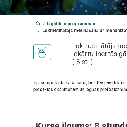
Izglītības programmas
Lokmetinātājs metināšanā ar mehanizēt
Lokmetinātājs me
iekārtu inertās g
(
8
st. )
Esi kompetents kādā jomā, bet Tev nav dokume
piesakies eksāmenam un iegūsti profesionālās k
Kursa ilgums:
8
stund