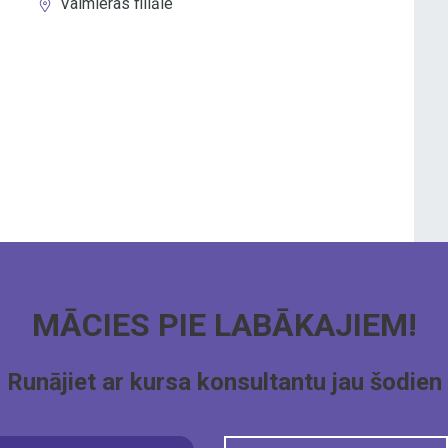
Valmieras filiāle
MĀCIES PIE LABĀKAJIEM!
Runājiet ar kursa konsultantu jau šodien