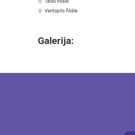
Talsu filiāle
Ventspils filiāle
Galerija: