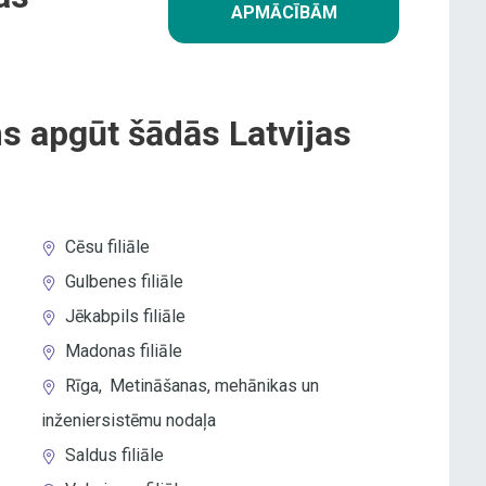
APMĀCĪBĀM
s apgūt šādās Latvijas
Cēsu filiāle
Gulbenes filiāle
Jēkabpils filiāle
Madonas filiāle
Rīga
,
Metināšanas, mehānikas un
inženiersistēmu nodaļa
Saldus filiāle