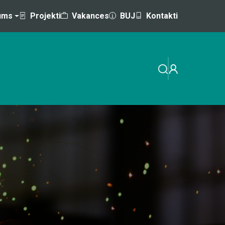
ums
Projekti
Vakances
BUJ
Kontakti
EMINĀRI
MĀCĪBAS AR VALSTS / ES ATBALSTU