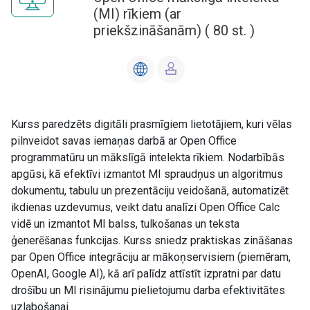
(MI) rīkiem (ar
priekšzināšanām)
(
80
st. )
Kurss paredzēts digitāli prasmīgiem lietotājiem, kuri vēlas
pilnveidot savas iemaņas darbā ar Open Office
programmatūru un mākslīgā intelekta rīkiem. Nodarbībās
apgūsi, kā efektīvi izmantot MI spraudņus un algoritmus
dokumentu, tabulu un prezentāciju veidošanā, automatizēt
ikdienas uzdevumus, veikt datu analīzi Open Office Calc
vidē un izmantot MI balss, tulkošanas un teksta
ģenerēšanas funkcijas. Kurss sniedz praktiskas zināšanas
par Open Office integrāciju ar mākoņservisiem (piemēram,
OpenAI, Google AI), kā arī palīdz attīstīt izpratni par datu
drošību un MI risinājumu pielietojumu darba efektivitātes
uzlabošanai.