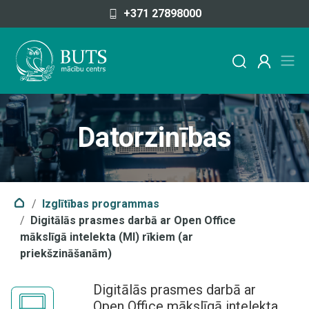
Pāriet uz saturu
+371 27898000
Datorzinības
Izglītības programmas
Digitālās prasmes darbā ar Open Office
mākslīgā intelekta (MI) rīkiem (ar
priekšzināšanām)
Digitālās prasmes darbā ar
Open Office mākslīgā intelekta