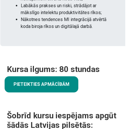
Labākās prakses un riski, strādājot ar
mākslīgo intelektu produktivitātes rīkos;
Nākotnes tendences MI integrācijā atvērtā
koda biroja rīkos un digitālajā darbā.
Kursa ilgums:
80
stundas
PIETEIKTIES APMĀCĪBĀM
Šobrīd kursu iespējams apgūt
šādās Latvijas pilsētās: