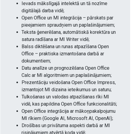
Ievads mākslīgajā intelektā un tā nozīme
digitālajā darba vidē;
Open Office un MI integrācija – pārskats par
pieejamiem spraudņiem un paplašinājumiem;
Teksta ģenerēšana, automātiskā korektūra un
satura radīšana ar MI Writer vidē;
Balss diktēšana un runas atpazīšana Open
Office – praktiska izmantošana darbā ar
dokumentiem;
Datu analīze un prognozēšana Open Office
Calc ar MI algoritmiem un paplašinājumiem;
Prezentāciju veidošana Open Office Impress,
izmantojot MI dizaina ieteikumus un saturu;
Tulkošanas un valodas atpazīšanas rīki MI
vidē, kas papildina Open Office funkcionalitāti;
Open Office integrācija ar mākoņpakalpojumu
MI rīkiem (Google AI, Microsoft AI, OpenAI);
Drošības un privātuma aspekti darbā ar MI
risinājumiem atvērtā koda vidē;