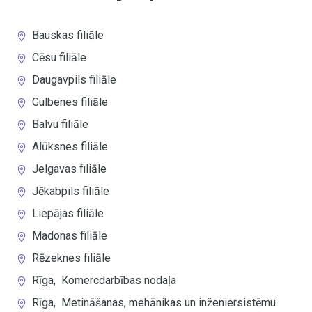
Bauskas filiāle
Cēsu filiāle
Daugavpils filiāle
Gulbenes filiāle
Balvu filiāle
Alūksnes filiāle
Jelgavas filiāle
Jēkabpils filiāle
Liepājas filiāle
Madonas filiāle
Rēzeknes filiāle
Rīga
,
Komercdarbības nodaļa
Rīga
,
Metināšanas, mehānikas un inženiersistēmu