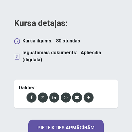
Kursa detaļas:
Kursa ilgums:
80
stundas
Iegūstamais dokuments:
Apliecība
(digitāla)
Dalīties:
PIETEIKTIES APMĀCĪBĀM