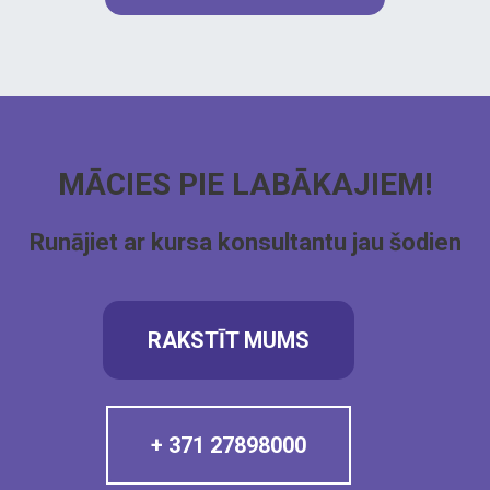
MĀCIES PIE LABĀKAJIEM!
Runājiet ar kursa konsultantu jau šodien
RAKSTĪT MUMS
+ 371 27898000