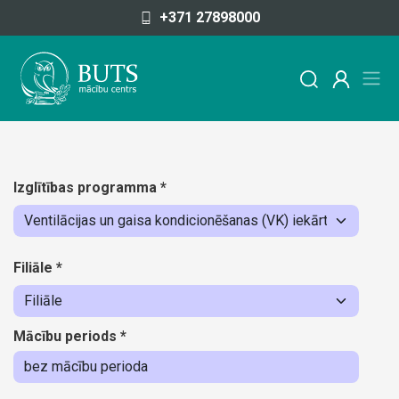
Pāriet uz saturu
+371 27898000
Izglītības programma
*
Filiāle
*
Mācību periods
*