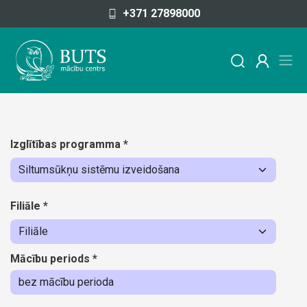
Pāriet uz saturu
+371 27898000
Izglītības programma
*
Filiāle
*
Mācību periods
*