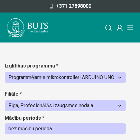
Pāriet uz saturu
+371 27898000
Izglītības programma
*
Filiāle
*
Mācību periods
*