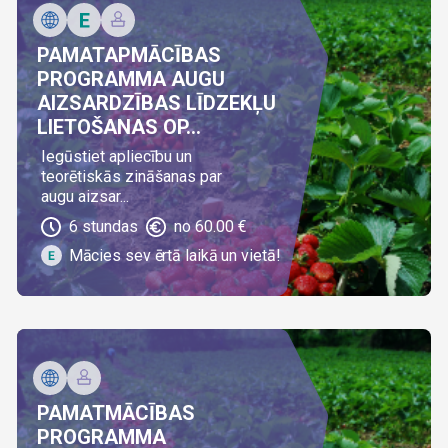
PAMATAPMĀCĪBAS
PROGRAMMA AUGU
AIZSARDZĪBAS LĪDZEKĻU
LIETOŠANAS OP...
Iegūstiet apliecību un
teorētiskās zināšanas par
augu aizsar...
6
stundas
no
60.00
€
Mācies sev ērtā laikā un vietā!
PAMATMĀCĪBAS
PROGRAMMA