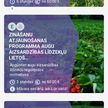
6
stundas
no
60.00
€
Mācies sev ērtā laikā un vietā!
ZINĀŠANU
ATJAUNOŠANAS
PROGRAMMA AUGU
AIZSARDZĪBAS LĪDZEKĻU
LIETOŠ...
Apgūstiet augu aizsardzības
līdzekļu regulējošos
normatīvos ...
3
stundas
no
60.00
€
Mācies sev ērtā laikā un vietā!