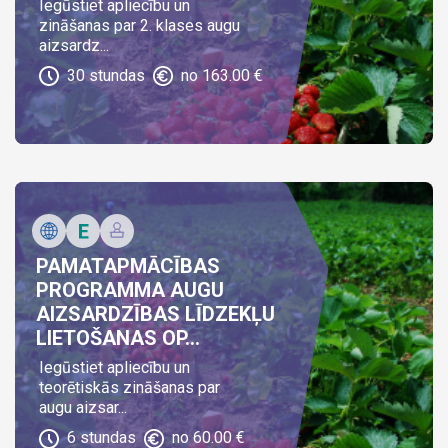
Iegūstiet apliecību un
zināšanas par 2. klases augu
aizsardz...
30
stundas
no
163.00
€
PAMATAPMĀCĪBAS
PROGRAMMA AUGU
AIZSARDZĪBAS LĪDZEKĻU
LIETOŠANAS OP...
Iegūstiet apliecību un
teorētiskās zināšanas par
augu aizsar...
6
stundas
no
60.00
€