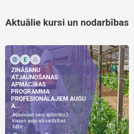
Aktuālie kursi un nodarbības
ZINĀŠANU
ATJAUNOŠANAS
APMĀCĪBAS
PROGRAMMA
PROFESIONĀLAJIEM AUGU
A...
Atjaunojiet savu apliecību 2.
klases augu aizsardzības
līdze...