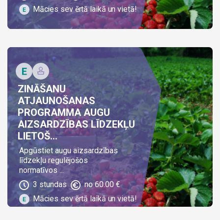
Mācies sev ērtā laikā un vietā!
ZINĀŠANU
ATJAUNOŠANAS
PROGRAMMA AUGU
AIZSARDZĪBAS LĪDZEKĻU
LIETOŠ...
Apgūstiet augu aizsardzības
līdzekļu regulējošos
normatīvos ...
3
stundas
no
60.00
€
Mācies sev ērtā laikā un vietā!