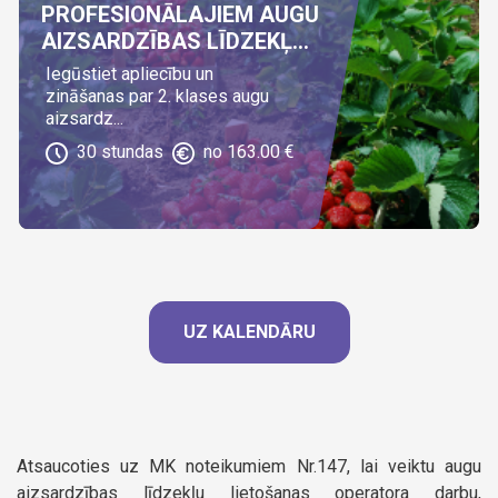
PROFESIONĀLAJIEM AUGU
AIZSARDZĪBAS LĪDZEKĻ...
Iegūstiet apliecību un
zināšanas par 2. klases augu
aizsardz...
30
stundas
no
163.00
€
UZ KALENDĀRU
Atsaucoties uz MK noteikumiem Nr.147, lai veiktu augu
aizsardzības līdzekļu lietošanas operatora darbu,