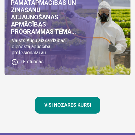
PAMATAPMĀCĪBAS UN
ZINĀŠANU
ATJAUNOŠANAS
APMĀCĪBAS
PROGRAMMAS TĒMA...
Valsts Augu aizsardzības
dienesta apliecība
profesionālai au...
18
stundas
VISI NOZARES KURSI