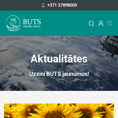
Pāriet uz saturu
+371 27898000
Aktualitātes
Uzzini BUTS jaunumus!