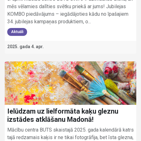
mēs vēlamies dalīties svētku priekā ar jums! Jubilejas
KOMBO piedāvājums – iegādājoties kādu no īpašajiem
34. jubilejas kampaņas produktiem, o...
Aktuāli
2025. gada 4. apr.
Ielūdzam uz lielformāta kaķu gleznu
izstādes atklāšanu Madonā!
Mācību centra BUTS skaistajā 2025. gada kalendārā katrs
tajā redzamais kaķis ir ne tikai fotogrāfija, bet īsta glezna,