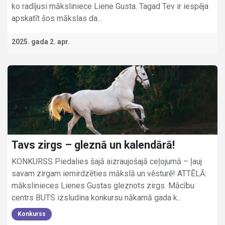
ko radījusi māksliniece Liene Gusta. Tagad Tev ir iespēja
apskatīt šos mākslas da...
2025. gada 2. apr.
Tavs zirgs – gleznā un kalendārā!
KONKURSS Piedalies šajā aizraujošajā ceļojumā – ļauj
savam zirgam iemirdzēties mākslā un vēsturē! ATTĒLĀ:
mākslinieces Lienes Gustas gleznots zirgs. Mācību
centrs BUTS izsludina konkursu nākamā gada k...
Konkurss