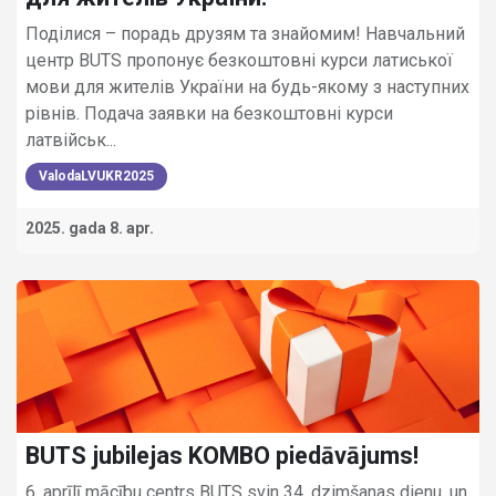
Поділися – порадь друзям та знайомим! Навчальний
центр BUTS пропонує безкоштовні курси латиської
мови для жителів України на будь-якому з наступних
рівнів. Подача заявки на безкоштовні курси
латвійськ...
ValodaLVUKR2025
2025. gada 8. apr.
BUTS jubilejas KOMBO piedāvājums!
6. aprīlī mācību centrs BUTS svin 34. dzimšanas dienu, un