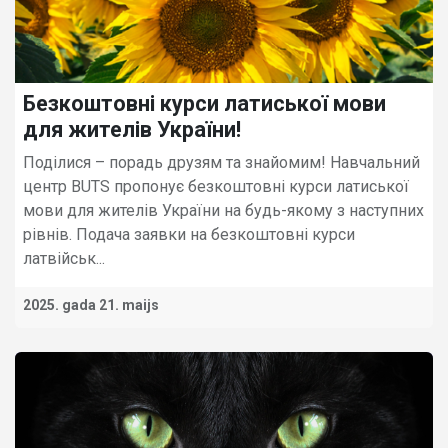
Безкоштовні курси латиської мови
для жителів України!
Поділися – порадь друзям та знайомим! Навчальний
центр BUTS пропонує безкоштовні курси латиської
мови для жителів України на будь-якому з наступних
рівнів. Подача заявки на безкоштовні курси
латвійськ...
2025. gada 21. maijs