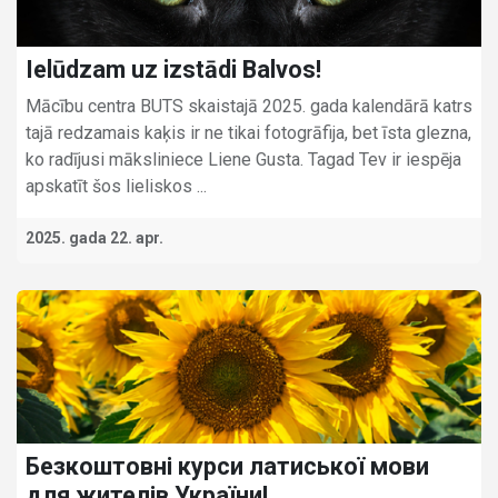
Ielūdzam uz izstādi Balvos!
Mācību centra BUTS skaistajā 2025. gada kalendārā katrs
tajā redzamais kaķis ir ne tikai fotogrāfija, bet īsta glezna,
ko radījusi māksliniece Liene Gusta. Tagad Tev ir iespēja
apskatīt šos lieliskos ...
2025. gada 22. apr.
Безкоштовні курси латиської мови
для жителів України!