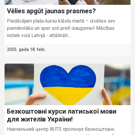
Vēlies apgūt jaunas prasmes?
Piedāvājam plašu kursu klāstu martā – izvēlies sev
piemērotāko un sper soli pretī izaugsmei! Mācības
notiek visā Latvijā - attālināti....
2025. gada 18. febr.
Безкоштовні курси латиської мови
для жителів України!
Навчальний центр BUTS пропонує безкоштовні