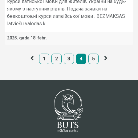
курси латиської мови для жителів України на будь-
якому з наступних рівнів. Подача заявки на
безкоштовні курси латвійської мови . BEZMAKSAS
latviešu valodas k...
2025. gada 18. febr.
1
2
3
4
5