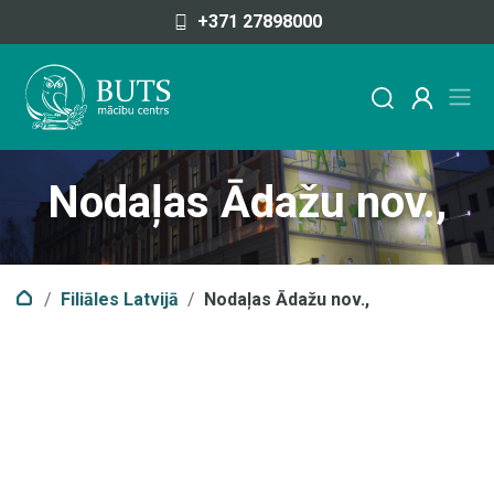
Pāriet uz saturu
+371 27898000
Nodaļas
Ādažu nov.,
Filiāles Latvijā
Nodaļas
Ādažu nov.,