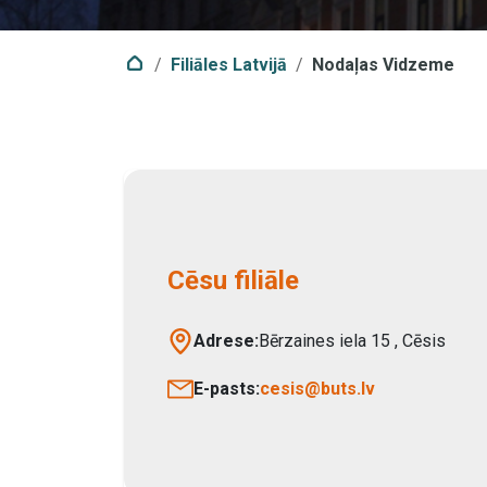
Filiāles Latvijā
Nodaļas
Vidzeme
Cēsu filiāle
Adrese:
Bērzaines iela 15
,
Cēsis
E-pasts:
cesis@buts.lv