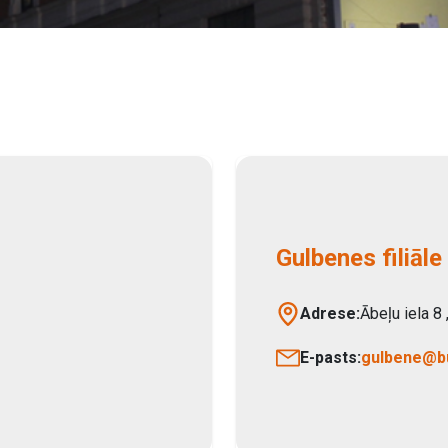
Gulbenes filiāle
Adrese:
Ābeļu iela 8
E-pasts:
gulbene@bu