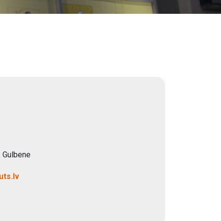
,
Gulbene
ts.lv