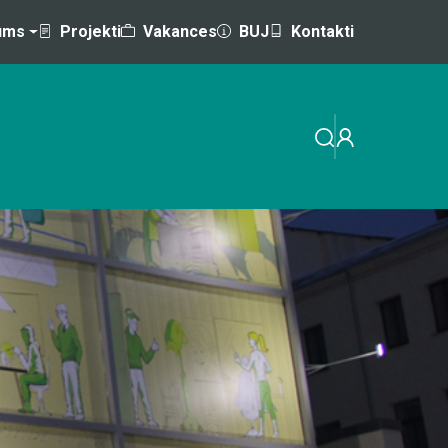
ums
Projekti
Vakances
BUJ
Kontakti
EMINĀRI
MĀCĪBAS AR VALSTS / ES ATBALSTU