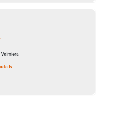
e
,
Valmiera
uts.lv