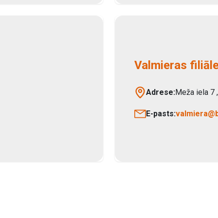
Valmieras filiāl
Adrese:
Meža iela 7
E-pasts:
valmiera@b