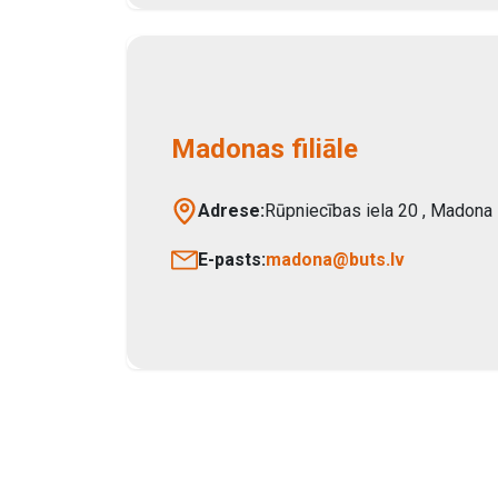
Madonas filiāle
Adrese:
Rūpniecības iela 20
,
Madona
E-pasts:
madona@buts.lv