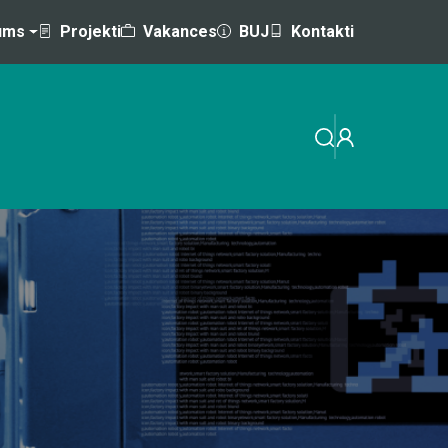
ums
Projekti
Vakances
BUJ
Kontakti
EMINĀRI
MĀCĪBAS AR VALSTS / ES ATBALSTU