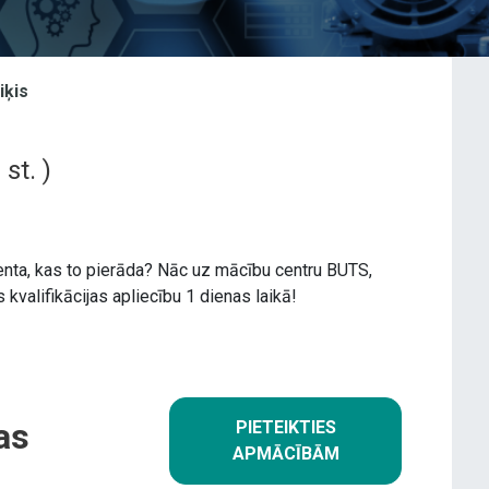
iķis
8
st. )
nta, kas to pierāda? Nāc uz mācību centru BUTS,
valifikācijas apliecību 1 dienas laikā!
as
PIETEIKTIES
APMĀCĪBĀM