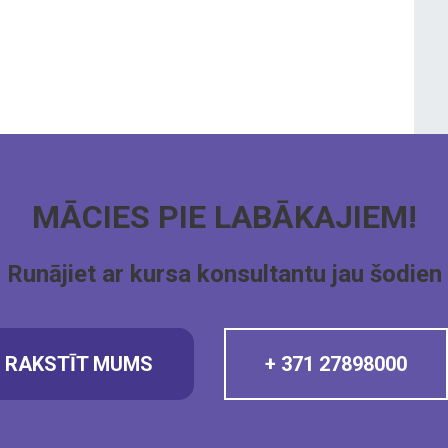
MĀCIES PIE LABĀKAJIEM!
Runājiet ar kursa konsultantu jau šodien
RAKSTĪT MUMS
+ 371 27898000