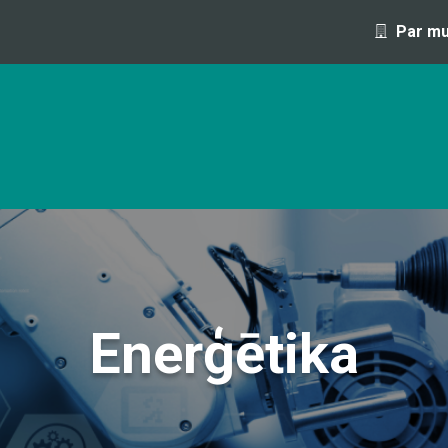
Par m
OFESIJA 1 DIENAS LAIKĀ
IZGLĪTĪBAS PROGRAMMAS UN S
Enerģētika