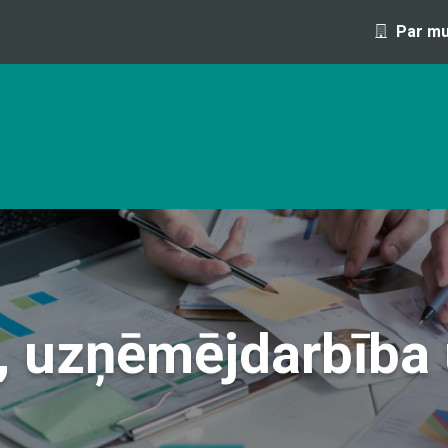
Par m
OFESIJA 1 DIENAS LAIKĀ
IZGLĪTĪBAS PROGRAMMAS UN S
, uzņēmējdarbība u