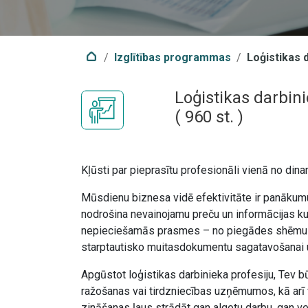
Izglītības programmas
Loģistikas 
Loģistikas darbin
(
960
st. )
Kļūsti par pieprasītu profesionāli vienā no di
Mūsdienu biznesa vidē efektivitāte ir panākumu a
nodrošina nevainojamu preču un informācijas kus
nepieciešamās prasmes – no piegādes shēmu izs
starptautisko muitasdokumentu sagatavošanai u
Apgūstot loģistikas darbinieka profesiju, Tev bū
ražošanas vai tirdzniecības uzņēmumos, kā arī v
zināšanas ļaus strādāt gan algotu darbu, gan v