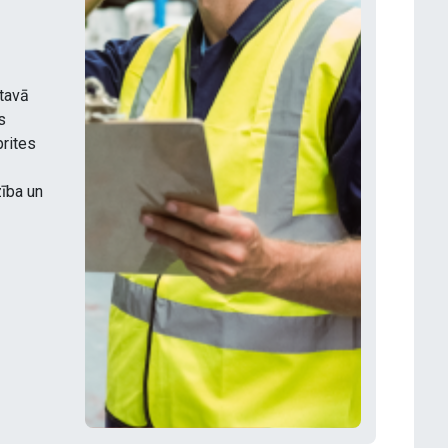
ktavā
os
rites
ība un