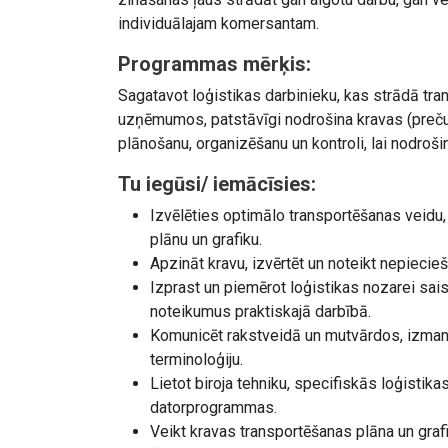
individuālajam komersantam.
Programmas mērķis:
Sagatavot loģistikas darbinieku, kas strādā tran
uzņēmumos, patstāvīgi nodrošina kravas (preču)
plānošanu, organizēšanu un kontroli, lai nodroš
Tu iegūsi/ iemācīsies:
Izvēlēties optimālo transportēšanas veidu, 
plānu un grafiku.
Apzināt kravu, izvērtēt un noteikt nepiec
Izprast un piemērot loģistikas nozarei sai
noteikumus praktiskajā darbībā.
Komunicēt rakstveidā un mutvārdos, izmant
terminoloģiju.
Lietot biroja tehniku, specifiskās loģisti
datorprogrammas.
Veikt kravas transportēšanas plāna un gr