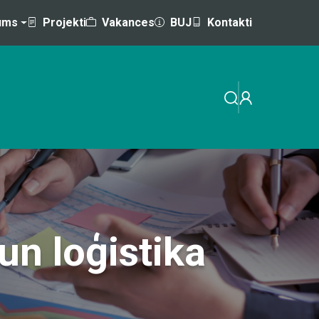
ums
Projekti
Vakances
BUJ
Kontakti
EMINĀRI
MĀCĪBAS AR VALSTS / ES ATBALSTU
n loģistika