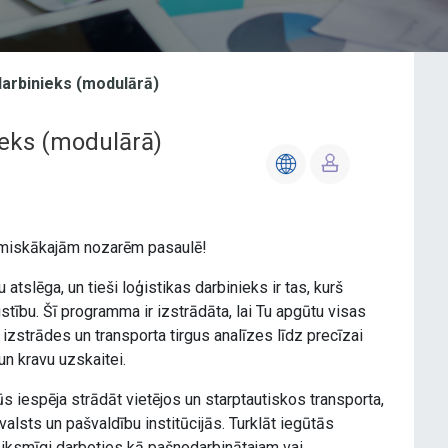
darbinieks (modulārā)
ieks (modulārā)
namiskākajām nozarēm pasaulē!
tslēga, un tieši loģistikas darbinieks ir tas, kurš
tību. Šī programma ir izstrādāta, lai Tu apgūtu visas
trādes un transporta tirgus analīzes līdz precīzai
n kravu uzskaitei.
s iespēja strādāt vietējos un starptautiskos transporta,
alsts un pašvaldību institūcijās. Turklāt iegūtās
eiksmīgi darboties kā pašnodarbinātajam vai