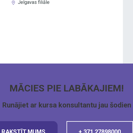
Jelgavas filiāle
MĀCIES PIE LABĀKAJIEM!
Runājiet ar kursa konsultantu jau šodien
RAKSTĪT MUMS
+ 371 27898000