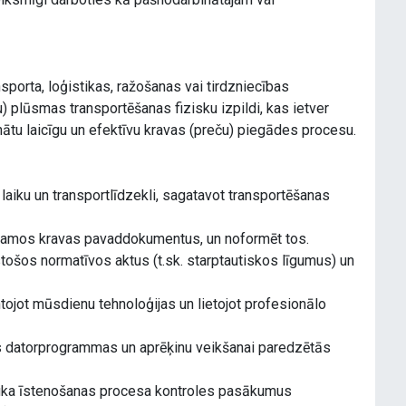
sporta, loģistikas, ražošanas vai tirdzniecības
 plūsmas transportēšanas fizisku izpildi, kas ietver
inātu laicīgu un efektīvu kravas (preču) piegādes procesu.
laiku un transportlīdzekli, sagatavot transportēšanas
iešamos kravas pavaddokumentus, un noformēt tos.
stošos normatīvos aktus (t.sk. starptautiskos līgumus) un
ojot mūsdienu tehnoloģijas un lietojot profesionālo
kas datorprogrammas un aprēķinu veikšanai paredzētās
afika īstenošanas procesa kontroles pasākumus