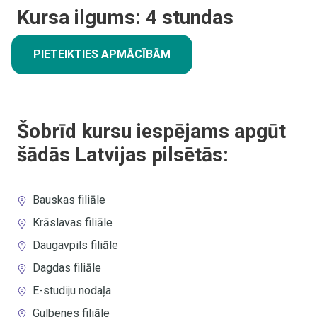
Kursa ilgums:
4
stundas
PIETEIKTIES APMĀCĪBĀM
Šobrīd kursu iespējams apgūt
šādās Latvijas pilsētās:
Bauskas filiāle
Krāslavas filiāle
Daugavpils filiāle
Dagdas filiāle
E-studiju nodaļa
Gulbenes filiāle