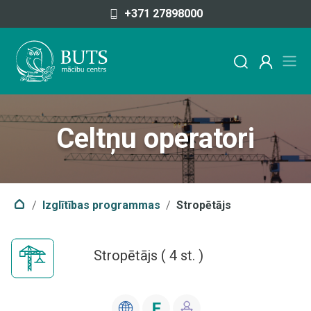
Pāriet uz saturu
+371 27898000
Celtņu operatori
Izglītības programmas
Stropētājs
Stropētājs
(
4
st. )