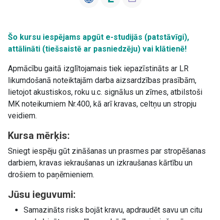
Šo kursu iespējams apgūt e-studijās (patstāvīgi),
attālināti (tiešsaistē ar pasniedzēju) vai klātienē!
Apmācību gaitā izglītojamais tiek iepazīstināts ar LR
likumdošanā noteiktajām darba aizsardzības prasībām,
lietojot akustiskos, roku u.c. signālus un zīmes, atbilstoši
MK noteikumiem Nr.400, kā arī kravas, celtņu un stropju
veidiem.
Kursa mērķis:
Sniegt iespēju gūt zināšanas un prasmes par stropēšanas
darbiem, kravas iekraušanas un izkraušanas kārtību un
drošiem to paņēmieniem.
Jūsu ieguvumi:
Samazināts risks bojāt kravu, apdraudēt savu un citu