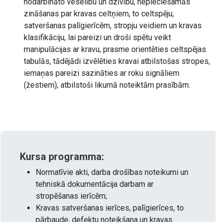
nodarbināto veselību un dzīvību, nepieciešamās
zināšanas par kravas celtņiem, to celtspēju,
satveršanas palīgierīcēm, stropju veidiem un kravas
klasifikāciju, lai pareizi un droši spētu veikt
manipulācijas ar kravu, prasme orientēties celtspējas
tabulās, tādējādi izvēlēties kravai atbilstošas stropes,
iemaņas pareizi sazināties ar roku signāliem
(žestiem), atbilstoši likumā noteiktām prasībām.
Kursa programma:
Normatīvie akti, darba drošības noteikumi un
tehniskā dokumentācija darbam ar
stropēšanas ierīcēm;
Kravas satveršanas ierīces, palīgierīces, to
pārbaude, defektu noteikšana un kravas