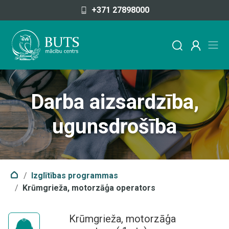
Pāriet uz saturu
+371 27898000
Darba aizsardzība,
ugunsdrošība
Izglītības programmas
Krūmgrieža, motorzāģa operators
Krūmgrieža, motorzāģa