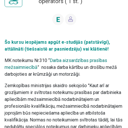
operators
(
1
st. )
Šo kursu iespējams apgūt e-studijās (patstāvīgi),
attālināti (tiešsaistē ar pasniedzēju) vai klātienē!
MK noteikumu Nr.310 “
Darba aizsardzības prasības
mežsaimniecībā
” nosaka darba kārtību un drošību mežā
darbojoties ar krūmzāģi un motorzāģi.
Zemkopības ministrijas skaidro sekojošo "Kaut arī ar
grozījumiem ir svītrotas noteikumu prasības par darbinieka
apliecībām mežsaimniecībā nodarbinātajiem un
profesionālo kvalifikāciju, mežsaimniecībā nodarbinātajiem
joprojām būs nepieciešama apliecība un atbilstoša
kvalifikācija. Normas no noteikumiem svītrotas tādēļ, lai tās
nedublētu speciālos noteikumus par darbinieku apliecībām