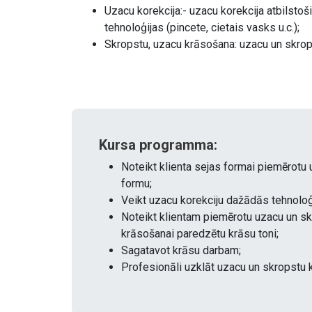
Uzacu korekcija:- uzacu korekcija atbilsto
tehnoloģijas (pincete, cietais vasks u.c.);
Skropstu, uzacu krāsošana: uzacu un skrop
Kursa programma:
Noteikt klienta sejas formai piemērotu
formu;
Veikt uzacu korekciju dažādās tehnoloģ
Noteikt klientam piemērotu uzacu un s
krāsošanai paredzētu krāsu toni;
Sagatavot krāsu darbam;
Profesionāli uzklāt uzacu un skropstu 