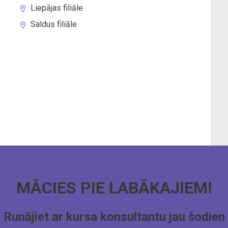
Liepājas filiāle
Saldus filiāle
MĀCIES PIE LABĀKAJIEM!
Runājiet ar kursa konsultantu jau šodien