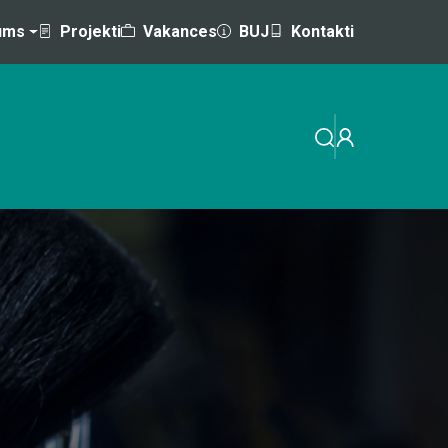
ums
Projekti
Vakances
BUJ
Kontakti
EMINĀRI
MĀCĪBAS AR VALSTS / ES ATBALSTU
a