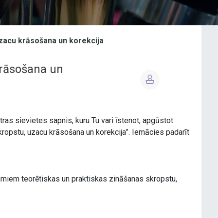
zacu krāsošana un korekcija
krāsošana un
ras sievietes sapnis, kuru Tu vari īstenot, apgūstot
opstu, uzacu krāsošana un korekcija”. Iemācies padarīt
jamiem teorētiskas un praktiskas zināšanas skropstu,