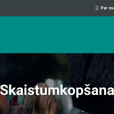
Par m
OFESIJA 1 DIENAS LAIKĀ
IZGLĪTĪBAS PROGRAMMAS UN S
Skaistumkopšan