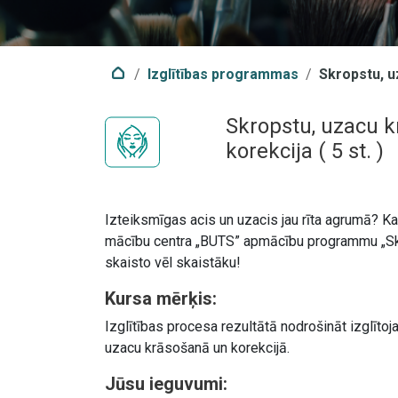
Izglītības programmas
Skropstu, u
Skropstu, uzacu 
korekcija
(
5
st. )
Izteiksmīgas acis un uzacis jau rīta agrumā? Kat
mācību centra „BUTS” apmācību programmu „Skr
skaisto vēl skaistāku!
Kursa mērķis:
Izglītības procesa rezultātā nodrošināt izglīto
uzacu krāsošanā un korekcijā.
Jūsu ieguvumi: