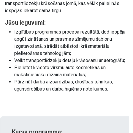
transportlīdzekļu krāsošanas jomā, kas vēlāk palielinās
iespējas iekarot darba tirgu.
Jūsu ieguvumi:
Izglītības programmas procesa rezultātā, dod iespēju
apgūt zināšanas un prasmes zīmējumu šablonu
izgatavošanā, strādāt atbilstoši krāsmateriālu
pielietošanas tehnoloģijām;
Veikt transportlīdzekļu detaļu krāsošanu ar aerogrāfu;
Pielietot krāsoto virsmu auto kosmētikas un
mākslinieciskā dizaina materiālus;
Pārzināt darba aizsardzības, drošības tehnikas,
ugunsdrošības un darba higiēnas noteikumus.
Kursa programma: