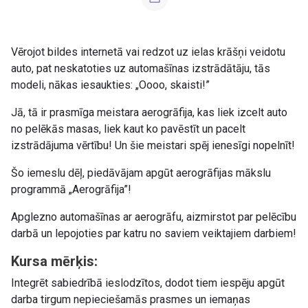
Vērojot bildes internetā vai redzot uz ielas krāšņi veidotu
auto, pat neskatoties uz automašīnas izstrādātāju, tās
modeli, nākas iesaukties: „Oooo, skaisti!”
Jā, tā ir prasmīga meistara aerogrāfija, kas liek izcelt auto
no pelēkās masas, liek kaut ko pavēstīt un pacelt
izstrādājuma vērtību! Un šie meistari spēj ienesīgi nopelnīt!
Šo iemeslu dēļ, piedāvājam apgūt aerogrāfijas mākslu
programmā „Aerogrāfija”!
Apglezno automašīnas ar aerogrāfu, aizmirstot par pelēcību
darbā un lepojoties par katru no saviem veiktajiem darbiem!
Kursa mērķis:
Integrēt sabiedrībā ieslodzītos, dodot tiem iespēju apgūt
darba tirgum nepieciešamās prasmes un iemaņas