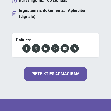
Kursa ilgums:
60
stundas
Iegūstamais dokuments:
Apliecība
(digitāla)
Dalīties:
PIETEIKTIES APMĀCĪBĀM