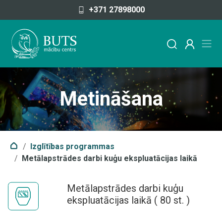
Pāriet uz saturu
+371 27898000
Metināšana
Izglītības programmas
Metālapstrādes darbi kuģu ekspluatācijas laikā
Metālapstrādes darbi kuģu
ekspluatācijas laikā
(
80
st. )