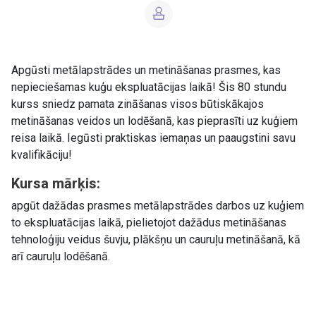
Apgūsti metālapstrādes un metināšanas prasmes, kas
nepieciešamas kuģu ekspluatācijas laikā! Šis 80 stundu
kurss sniedz pamata zināšanas visos būtiskākajos
metināšanas veidos un lodēšanā, kas pieprasīti uz kuģiem
reisa laikā. Iegūsti praktiskas iemaņas un paaugstini savu
kvalifikāciju!
Kursa mārķis:
apgūt dažādas prasmes metālapstrādes darbos uz kuģiem
to ekspluatācijas laikā, pielietojot dažādus metināšanas
tehnoloģiju veidus šuvju, plākšņu un cauruļu metināšanā, kā
arī cauruļu lodēšanā.