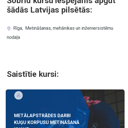
Šobrīd kursu iespējams apgūt
šādās Latvijas pilsētās:
Rīga
,
Metināšanas, mehānikas un inženiersistēmu
nodaļa
Saistītie kursi:
METĀLAPSTRĀDES DARBI
KUĢU KORPUSU METINĀŠANĀ