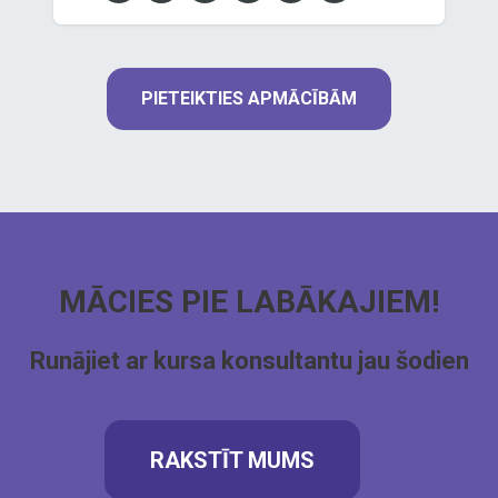
PIETEIKTIES APMĀCĪBĀM
MĀCIES PIE LABĀKAJIEM!
Runājiet ar kursa konsultantu jau šodien
RAKSTĪT MUMS