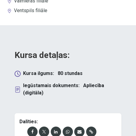
Valmieras filiāle
Ventspils filiāle
Kursa detaļas:
Kursa ilgums:
80
stundas
Iegūstamais dokuments:
Apliecība
(digitāla)
Dalīties: