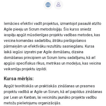
Iemācies efektīvi vadīt projektus, izmantojot pasaulē atzīto
Agile pieeju un Scrum metodoloģiju. Šis kurss sniedz
iespēju apgūt mūsdienīgas projektu vadības metodes, kas
veicina komandas sadarbību, ātrāku pielāgošanos
pārmaiņām un efektīvāku rezultātu sasniegšanu. Kursa
laikā iegūsi izpratni par Agile domāšanu, dizaina
domāšanas principiem un Scrum lomu sadalījumu, kā arī
apgūsi specifiskus rīkus, metrikas un modeļus, kas veicina
veiksmīgu projektu izpildi.
Kursa mērķis:
Apgūt teorētiskās un praktiskās zināšanas un prasmes
projektu vadībā ar Agile un Scrum, kā arī papildus zināšanas
par Lean un Kanban, lai veicinātu jaunāko projekta vadību
metožu pielietojumu organizācijās.