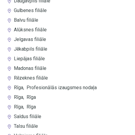
Daugavpils filiāle
Gulbenes filiāle
Balvu filiāle
Alūksnes filiāle
Jelgavas filiāle
Jēkabpils filiāle
Liepājas filiāle
Madonas filiāle
Rēzeknes filiāle
Rīga
,
Profesionālās izaugsmes nodaļa
Rīga
,
Rīga
Rīga
,
Rīga
Saldus filiāle
Talsu filiāle