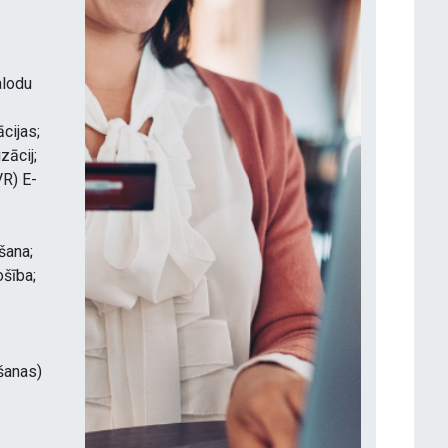
alodu
cijas;
zācij;
VR) E-
šana;
šība;
ā
šanas)