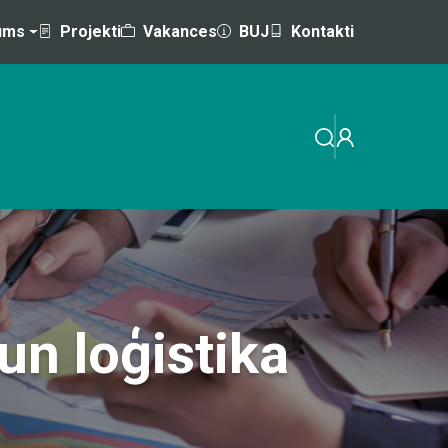
ums
Projekti
Vakances
BUJ
Kontakti
EMINĀRI
MĀCĪBAS AR VALSTS / ES ATBALSTU
n loģistika