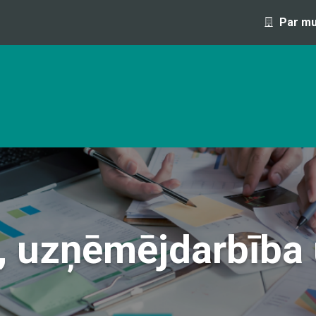
Par m
OFESIJA 1 DIENAS LAIKĀ
IZGLĪTĪBAS PROGRAMMAS UN S
, uzņēmējdarbība u