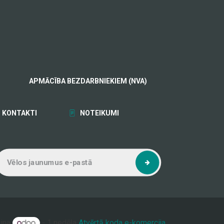
APMĀCĪBA BEZDARBNIEKIEM (NVA)
KONTAKTI
NOTEIKUMI
šina
- 1 nedēļa
Atvērtā koda e-komercija