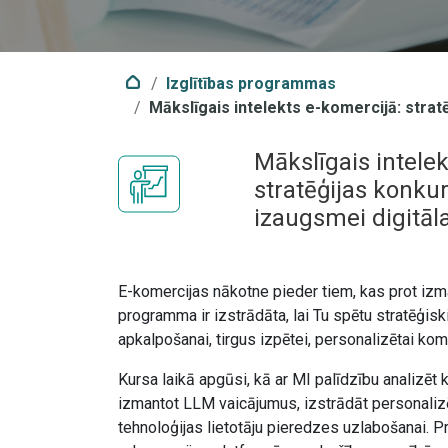
Izglītības programmas
Mākslīgais intelekts e-komercijā: stratē
Mākslīgais intelek
stratēģijas konkur
izaugsmei digitāla
E-komercijas nākotne pieder tiem, kas prot izm
programma ir izstrādāta, lai Tu spētu stratēģis
apkalpošanai, tirgus izpētei, personalizētai ko
Kursa laikā apgūsi, kā ar MI palīdzību analizēt 
izmantot LLM vaicājumus, izstrādāt personaliz
tehnoloģijas lietotāju pieredzes uzlabošanai. 