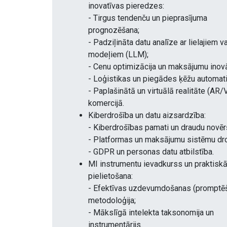
inovatīvas pieredzes:
- Tirgus tendenču un pieprasījuma
prognozēšana;
- Padziļināta datu analīze ar lielajiem v
modeļiem (LLM);
- Cenu optimizācija un maksājumu inovā
- Loģistikas un piegādes ķēžu automati
- Paplašinātā un virtuālā realitāte (AR/
komercijā.
Kiberdrošība un datu aizsardzība:
- Kiberdrošības pamati un draudu novēr
- Platformas un maksājumu sistēmu dro
- GDPR un personas datu atbilstība.
MI instrumentu ievadkurss un praktisk
pielietošana:
- Efektīvas uzdevumdošanas (promptē
metodoloģija;
- Mākslīgā intelekta taksonomija un
instrumentārijs.