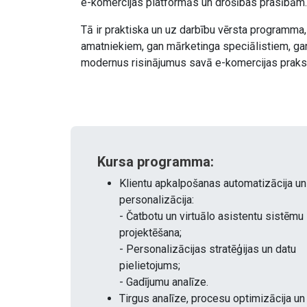
e-komercijas platformās un drošības prasībām.
Tā ir praktiska un uz darbību vērsta programm
amatniekiem, gan mārketinga speciālistiem, gan
modernus risinājumus savā e-komercijas praks
Kursa programma:
Klientu apkalpošanas automatizācija un
personalizācija:
- Čatbotu un virtuālo asistentu sistēmu
projektēšana;
- Personalizācijas stratēģijas un datu
pielietojums;
- Gadījumu analīze.
Tirgus analīze, procesu optimizācija un