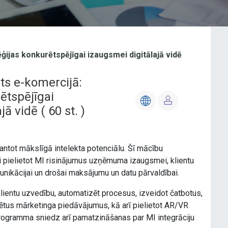
ģijas konkurētspējīgai izaugsmei digitālajā vidē
ts e-komercijā:
ētspējīgai
jā vidē
(
60
st. )
antot mākslīgā intelekta potenciālu. Šī mācību
ki pielietot MI risinājumus uzņēmuma izaugsmei, klientu
munikācijai un drošai maksājumu un datu pārvaldībai.
klientu uzvedību, automatizēt procesus, izveidot čatbotus,
ētus mārketinga piedāvājumus, kā arī pielietot AR/VR
Programma sniedz arī pamatzināšanas par MI integrāciju