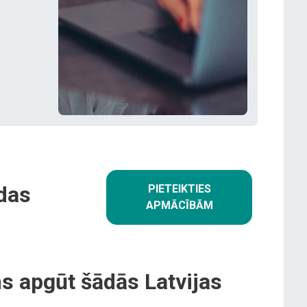
das
PIETEIKTIES
APMĀCĪBĀM
s apgūt šādās Latvijas