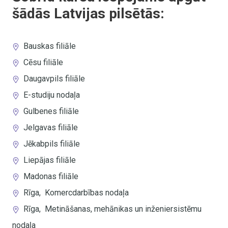
šādās Latvijas pilsētās:
Bauskas filiāle
Cēsu filiāle
Daugavpils filiāle
E-studiju nodaļa
Gulbenes filiāle
Jelgavas filiāle
Jēkabpils filiāle
Liepājas filiāle
Madonas filiāle
Rīga
,
Komercdarbības nodaļa
Rīga
,
Metināšanas, mehānikas un inženiersistēmu
nodaļa