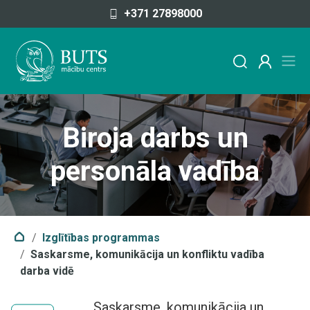
Pāriet uz saturu
+371 27898000
Biroja darbs un
personāla vadība
Izglītības programmas
Saskarsme, komunikācija un konfliktu vadība
darba vidē
Saskarsme, komunikācija un