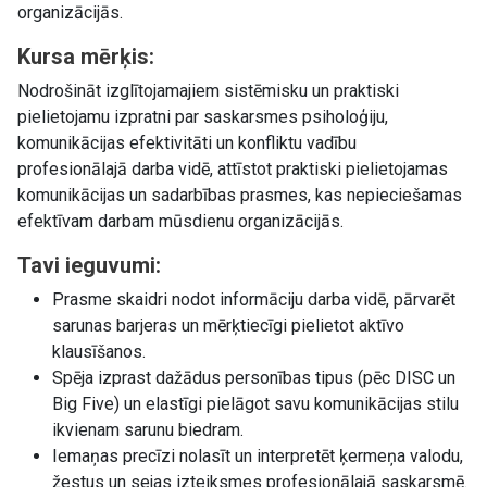
organizācijās.
Kursa mērķis:
Nodrošināt izglītojamajiem sistēmisku un praktiski
pielietojamu izpratni par saskarsmes psiholoģiju,
komunikācijas efektivitāti un konfliktu vadību
profesionālajā darba vidē, attīstot praktiski pielietojamas
komunikācijas un sadarbības prasmes, kas nepieciešamas
efektīvam darbam mūsdienu organizācijās.
Tavi ieguvumi:
Prasme skaidri nodot informāciju darba vidē, pārvarēt
sarunas barjeras un mērķtiecīgi pielietot aktīvo
klausīšanos.
Spēja izprast dažādus personības tipus (pēc DISC un
Big Five) un elastīgi pielāgot savu komunikācijas stilu
ikvienam sarunu biedram.
Iemaņas precīzi nolasīt un interpretēt ķermeņa valodu,
žestus un sejas izteiksmes profesionālajā saskarsmē.