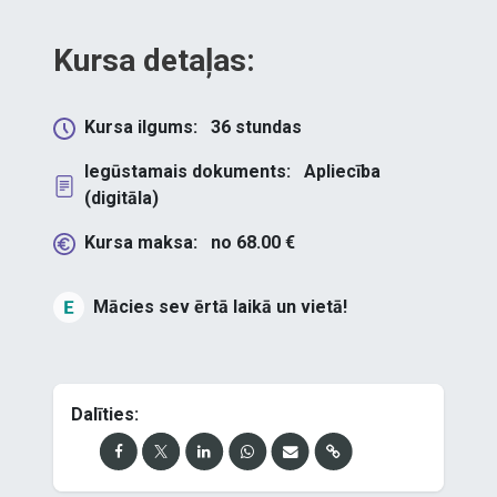
Kursa detaļas:
Kursa ilgums:
36
stundas
Iegūstamais dokuments:
Apliecība
(digitāla)
Kursa maksa:
no
68.00
€
Mācies sev ērtā laikā un vietā!
Dalīties: