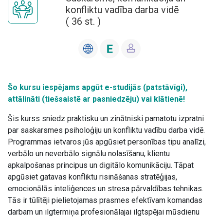
konfliktu vadība darba vidē
(
36
st. )
Šo kursu iespējams apgūt e-studijās (patstāvīgi),
attālināti (tiešsaistē ar pasniedzēju) vai klātienē!
Šis kurss sniedz praktisku un zinātniski pamatotu izpratni
par saskarsmes psiholoģiju un konfliktu vadību darba vidē.
Programmas ietvaros jūs apgūsiet personības tipu analīzi,
verbālo un neverbālo signālu nolasīšanu, klientu
apkalpošanas principus un digitālo komunikāciju. Tāpat
apgūsiet gatavas konfliktu risināšanas stratēģijas,
emocionālās inteliģences un stresa pārvaldības tehnikas.
Tās ir tūlītēji pielietojamas prasmes efektīvam komandas
darbam un ilgtermiņa profesionālajai ilgtspējai mūsdienu