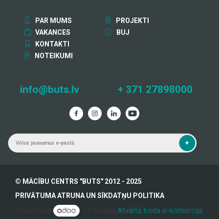
PAR MUMS
PROJEKTI
VAKANCES
BUJ
KONTAKTI
NOTEIKUMI
info@buts.lv
+ 371 27898000
© MĀCĪBU CENTRS "BUTS" 2012 - 2025
PRIVĀTUMA ATRUNA UN SĪKDATŅU POLITIKA
Nodrošina
- 1 nedēļa
Atvērtā koda e-komercija