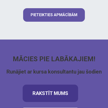
PIETEIKTIES APMĀCĪBĀM
MĀCIES PIE LABĀKAJIEM!
Runājiet ar kursa konsultantu jau šodien
RAKSTĪT MUMS