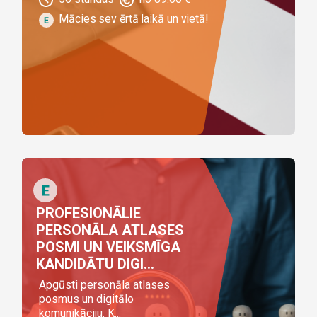
Mācies sev ērtā laikā un vietā!
PROFESIONĀLIE
PERSONĀLA ATLASES
POSMI UN VEIKSMĪGA
KANDIDĀTU DIGI...
Apgūsti personāla atlases
posmus un digitālo
komunikāciju. K...