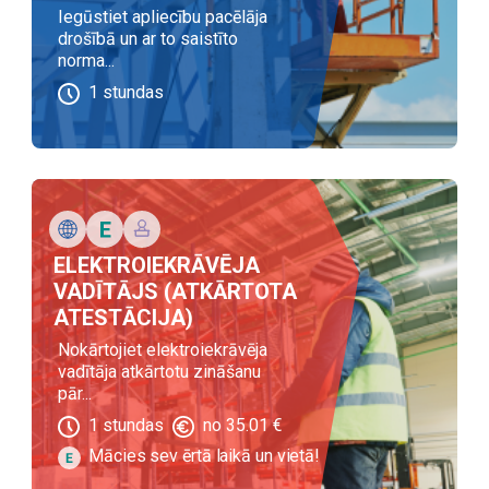
Iegūstiet apliecību pacēlāja
drošībā un ar to saistīto
norma...
1
stundas
ELEKTROIEKRĀVĒJA
VADĪTĀJS (ATKĀRTOTA
ATESTĀCIJA)
Nokārtojiet elektroiekrāvēja
vadītāja atkārtotu zināšanu
pār...
1
stundas
no
35.01
€
Mācies sev ērtā laikā un vietā!