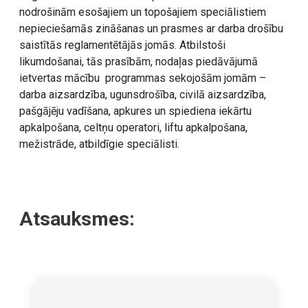
nodrošinām esošajiem un topošajiem speciālistiem
nepieciešamās zināšanas un prasmes ar darba drošību
saistītās reglamentētājās jomās. Atbilstoši
likumdošanai, tās prasībām, nodaļas piedāvājumā
ietvertas mācību programmas sekojošām jomām –
darba aizsardzība, ugunsdrošība, civilā aizsardzība,
pašgājēju vadīšana, apkures un spiediena iekārtu
apkalpošana, celtņu operatori, liftu apkalpošana,
mežistrāde, atbildīgie speciālisti.
Atsauksmes: