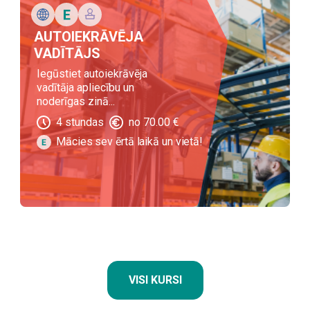
AUTOIEKRĀVĒJA
VADĪTĀJS
Iegūstiet autoiekrāvēja
vadītāja apliecību un
noderīgas zinā...
4
stundas
no
70.00
€
Mācies sev ērtā laikā un vietā!
VISI KURSI