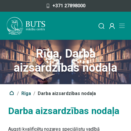
Pāriet uz saturu
+371 27898000
Rīga
,
Darba
aizsardzības nodaļa
Rīga
Darba aizsardzības nodaļa
Darba aizsardzības nodaļa
Augsti kvalificētu nozares speciālistu vadībā