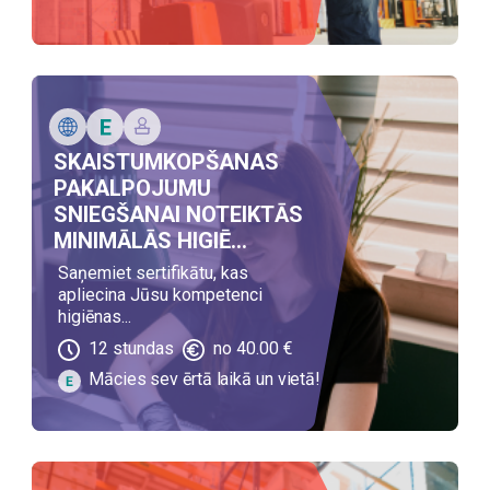
SKAISTUMKOPŠANAS
PAKALPOJUMU
SNIEGŠANAI NOTEIKTĀS
MINIMĀLĀS HIGIĒ...
Saņemiet sertifikātu, kas
apliecina Jūsu kompetenci
higiēnas...
12
stundas
no
40.00
€
Mācies sev ērtā laikā un vietā!