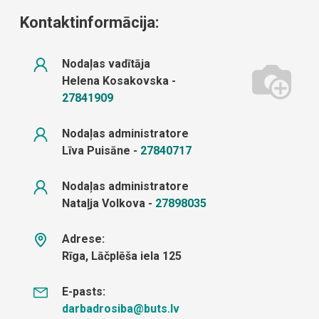
Kontaktinformācija:
Nodaļas vadītāja
Helena Kosakovska
-
27841909
Nodaļas administratore
Līva Puisāne
-
27840717
Nodaļas administratore
Nataļja Volkova
-
27898035
Adrese:
Rīga
,
Lāčplēša iela 125
E-pasts:
darbadrosiba@buts.lv