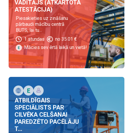
VADĪTĀJS (ATKĀRTOTA
ATESTĀCIJA)
Piesakieties uz zināšanu
pārbaudi mācību centrā
BUTS, lai tu...
1
stundas
no
35.01
€
Mācies sev ērtā laikā un vietā!
ATBILDĪGAIS
SPECIĀLISTS PAR
CILVĒKA CELŠANAI
PAREDZĒTO PACĒLĀJU
T...