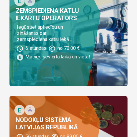
ZEMSPIEDIENA KATLU
IEKĀRTU OPERATORS
Iegūstiet apliecību un
zināšanas par
zemspiediena katlu iekā...
6
stundas
no
70.00
€
Mācies sev ērtā laikā un vietā!
NODOKĻU SISTĒMA
LATVIJAS REPUBLIKĀ
56
stundas
no
89.00
€