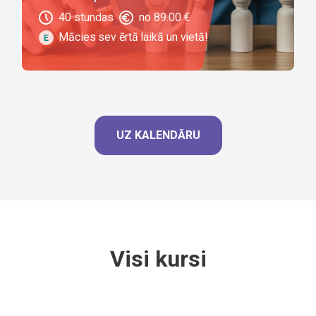
40
stundas
no
89.00
€
Mācies sev ērtā laikā un vietā!
UZ KALENDĀRU
Visi kursi