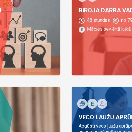
N
BIROJA DARBA VA
48
stundas
no
79
Mācies sev ērtā laikā 
VECO ĻAUŽU APRŪ
Apgūsti veco ļaužu aprūp
un nepieciešamās prasme.