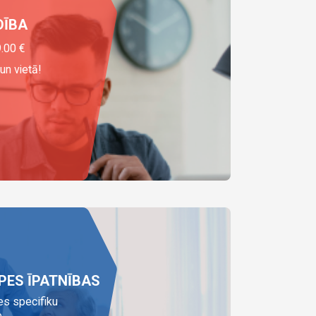
DĪBA
.00
€
un vietā!
PES ĪPATNĪBAS
es specifiku
..