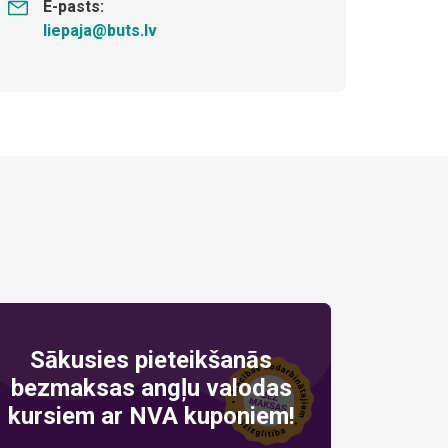
E-pasts:
liepaja@buts.lv
Sākusies pieteikšanās
bezmaksas angļu valodas
kursiem ar NVA kuponiem!