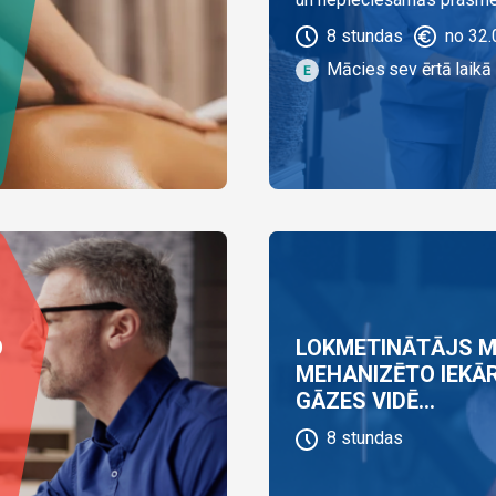
8
stundas
no
32.
Mācies sev ērtā laikā 
O
LOKMETINĀTĀJS M
MEHANIZĒTO IEKĀ
GĀZES VIDĒ...
8
stundas