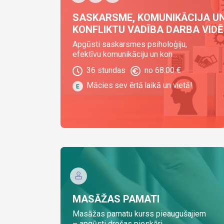
SASKARSME, KOMUNIKĀCIJA U
KONFLIKTU VADĪBA DARBA VIDĒ
Apgūsti saskarsmes psiholoģiju,
efektīvu komunikāciju un kon...
36
stundas
no
68.00
€
Mācies sev ērtā laikā un vietā!
MASĀŽAS PAMATI
Masāžas pamatu kurss pieaugušajiem
– apgūsti drošas pieskāri...