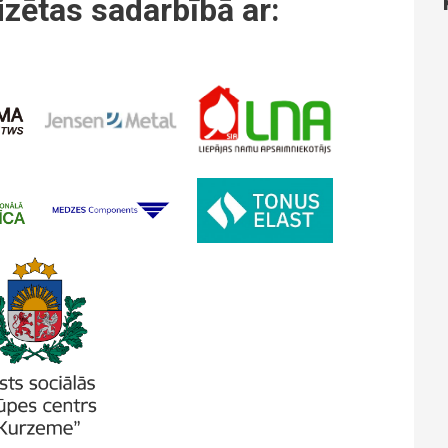
zētas sadarbībā ar: