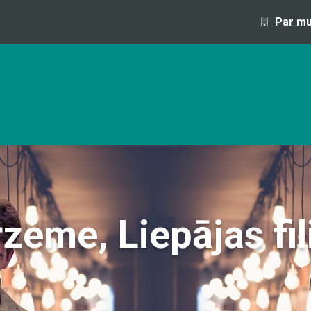
Par m
OFESIJA 1 DIENAS LAIKĀ
IZGLĪTĪBAS PROGRAMMAS UN S
rzeme
,
Liepājas fil