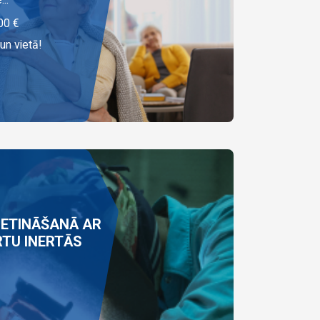
00
€
un vietā!
ETINĀŠANĀ AR
RTU INERTĀS