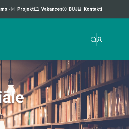
ums
Projekti
Vakances
BUJ
Kontakti
EMINĀRI
MĀCĪBAS AR VALSTS / ES ATBALSTU
iāle