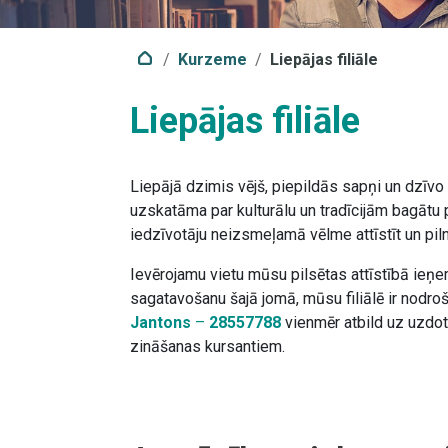
Kurzeme
Liepājas filiāle
Liepājas filiāle
Liepājā dzimis vējš, piepildās sapņi un dzīvo 
uzskatāma par kulturālu un tradīcijām bagātu p
iedzīvotāju neizsmeļamā vēlme attīstīt un pil
Ievērojamu vietu mūsu pilsētas attīstībā ieņe
sagatavošanu šajā jomā, mūsu filiālē ir nodro
Jantons
–
28557788
vienmēr atbild uz uzdo
zināšanas kursantiem.