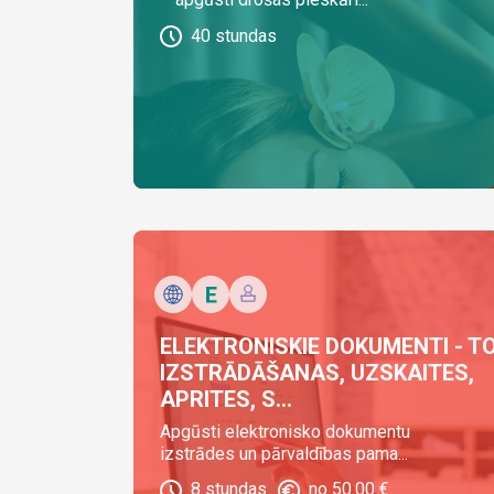
40
stundas
ELEKTRONISKIE DOKUMENTI - T
IZSTRĀDĀŠANAS, UZSKAITES,
APRITES, S...
Apgūsti elektronisko dokumentu
izstrādes un pārvaldības pama...
8
stundas
no
50.00
€