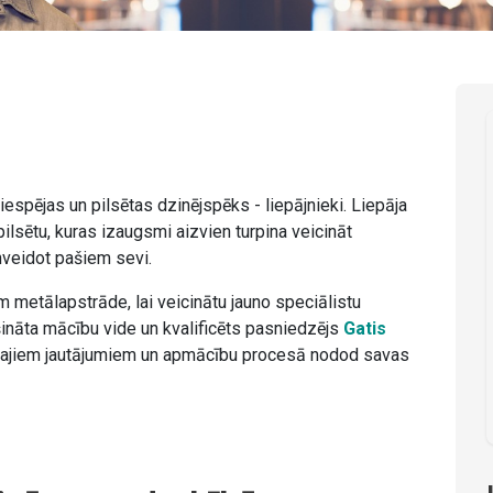
iespējas un pilsētas dzinējspēks - liepājnieki. Liepāja
ilsētu, kuras izaugsmi aizvien turpina veicināt
nveidot pašiem sevi.
m metālapstrāde, lai veicinātu jauno speciālistu
šināta mācību vide un kvalificēts pasniedzējs
Gatis
tajiem jautājumiem un apmācību procesā nodod savas